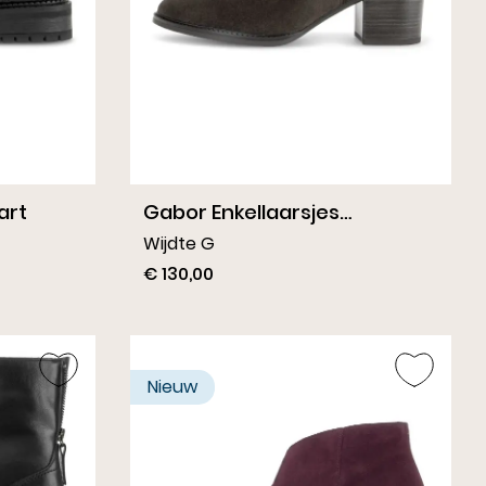
art
Gabor Enkellaarsjes
Donkerbruin
Wijdte G
€ 130,00
Nieuw