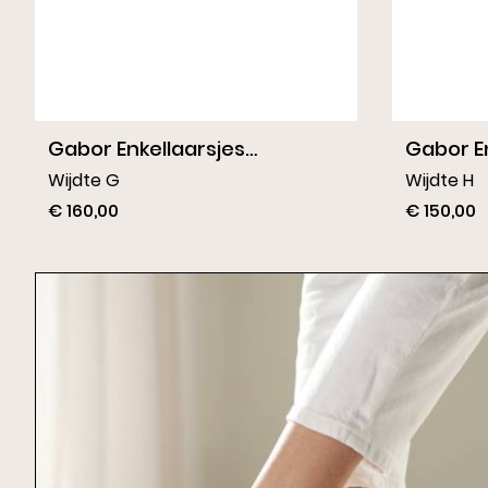
Gabor Enkellaarsjes
Gabor E
Donkerbruin
Wijdte G
Wijdte H
€ 160,00
€ 150,00