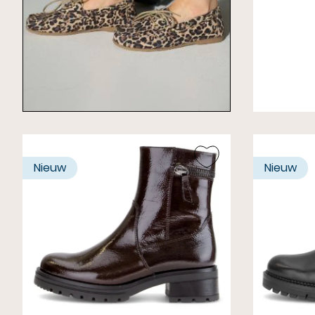
Gabor E
Wijdte G
€ 150,00
Nieuw
Nieuw