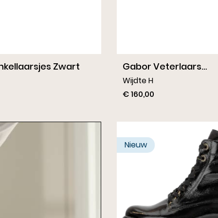
nkellaarsjes Zwart
Gabor Veterlaars
Donkerbruin
Wijdte H
€ 160,00
Nieuw