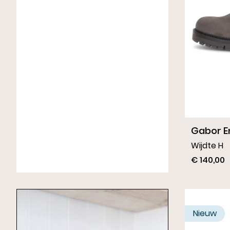
Gabor Enkellaarsjes Zwart
Gabor E
Wijdte G
Wijdte H
€ 150,00
€ 140,00
Nieuw