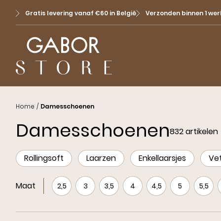
Gratis levering vanaf €60 in België
Verzonden binnen 1 we
Home
/
Damesschoenen
Damesschoenen
832 artikelen
Rollingsoft
Laarzen
Enkellaarsjes
Vet
Maat
2,5
3
3,5
4
4,5
5
5,5