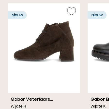
Nieuw
Nieuw
Gabor Veterlaars
Gabor E
Donkerbruin
Wijdte H
Wijdte K