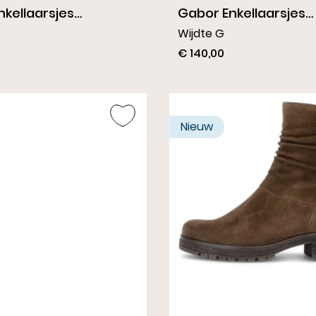
nkellaarsjes
Gabor Enkellaarsjes
ruin
Donkerbruin
Wijdte G
€ 140,00
Nieuw