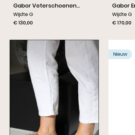
Gabor Veterschoenen
Gabor E
Flessengroen
Donkerb
Wijdte G
Wijdte G
€ 130,00
€ 170,00
Nieuw