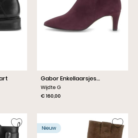
art
Gabor Enkellaarsjes
Bordeaux
Wijdte G
€ 160,00
Nieuw