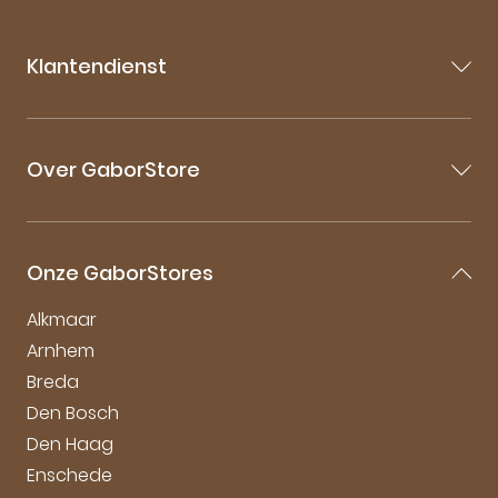
Klantendienst
Contact
Veelgestelde vragen
Over GaborStore
Bestellen & Bezorgen
Retourneren
Over Gabor
Mijn account
Gabor Maattabel
Garantie & Klachten
Onze GaborStores
Onderhoudstips
Duurzaamheid bij Gabor
Alkmaar
Arnhem
Breda
Den Bosch
Den Haag
Enschede