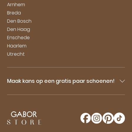
Arnhem
Breda
Den Bosch
Den Haag
Enschede
Haarlem
Utrecht
Maak kans op een gratis paar schoenen!
Blijf op de hoogte van onze sale-aankondigingen,
nieuwe producten en laatste nieuwtjes omtrent
GaborStore. Schrijf je in voor de nieuwsbrief en
maak kans op een gratis paar Gabor schoenen!