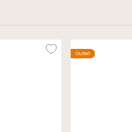
Sl
Outlet