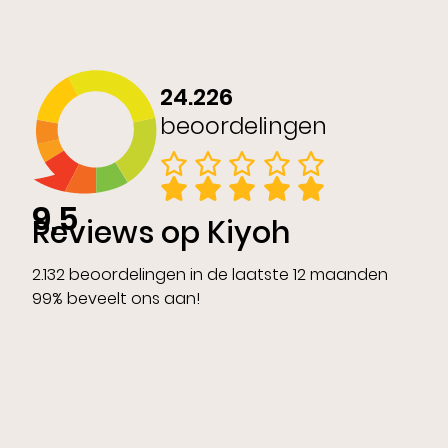
24.226
beoordelingen
9,5
Reviews op Kiyoh
2.132 beoordelingen in de laatste 12 maanden
99% beveelt ons aan!