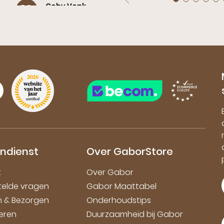
Coby Vonk,
10
Blokker
Altijd prima service, houden zo!
endienst
Over GaborStore
t
Over Gabor
telde vragen
Gabor Maattabel
en & Bezorgen
Onderhoudstips
eren
Duurzaamheid bij Gabor