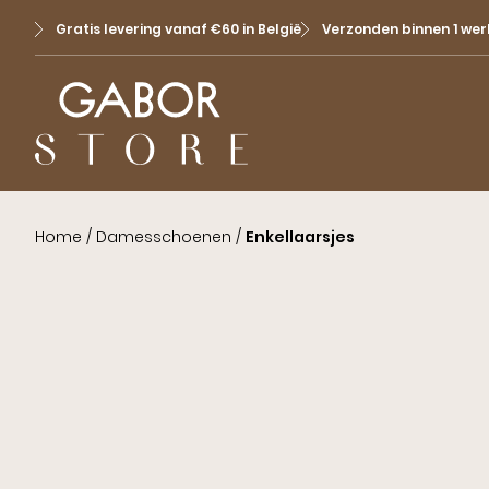
Gratis levering vanaf €60 in België
Verzonden binnen 1 we
Home
/
Damesschoenen
/
Enkellaarsjes