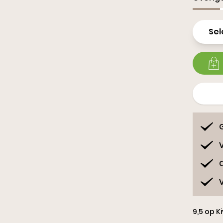
Sl
Sel
G
V
9,5 op K