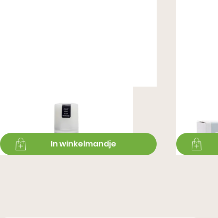
Velours/Nubuk 75ML - Zwart
Velour/
€ 8,99
€ 8,99
In winkelmandje