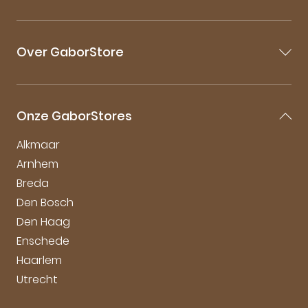
Contact
Veelgestelde vragen
Over GaborStore
Bestellen & Bezorgen
Retourneren
Over Gabor
Mijn account
Gabor Maattabel
Garantie & Klachten
Onze GaborStores
Onderhoudstips
Duurzaamheid bij Gabor
Alkmaar
Arnhem
Breda
Den Bosch
Den Haag
Enschede
Haarlem
Utrecht