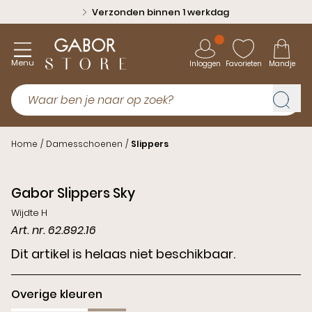
Verzonden binnen 1 werkdag
Menu
Inloggen
Favorieten
Mandje
Home
/
Damesschoenen
/
Slippers
Gabor Slippers Sky
Wijdte H
Art. nr. 62.892.16
Dit artikel is helaas niet beschikbaar.
Overige kleuren