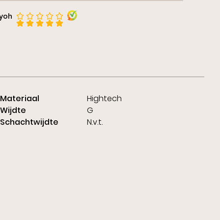
iyoh
Materiaal
Hightech
Wijdte
G
Schachtwijdte
N.v.t.