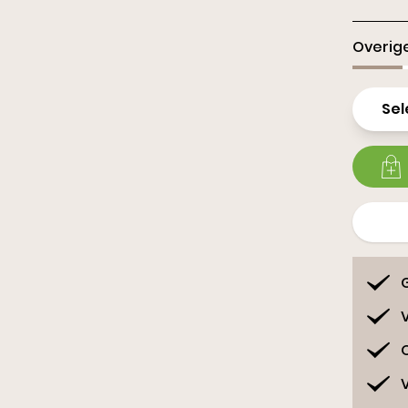
Sl
Overige
Sel
G
V