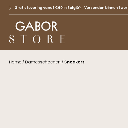
Gratis levering vanaf €60 in België
Verzonden binnen 1 we
Home
/
Damesschoenen
/
Sneakers