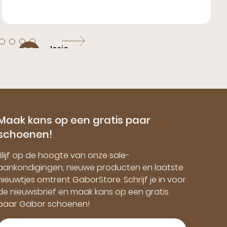
Josje,
10
Ede
Ik was al jaren op zoek naar leuke mocassins
en die kwam ik pas geleden op jullie website
tegen! Dus besteld en ik had ze heel snel in
Maak kans op een gratis paar
huis, ze paste goed, super kwaliteit en ...
schoenen!
Blijf op de hoogte van onze sale-
aankondigingen, nieuwe producten en laatste
nieuwtjes omtrent GaborStore. Schrijf je in voor
de nieuwsbrief en maak kans op een gratis
paar Gabor schoenen!