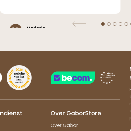
Marietje ,
10
Ammerzoden
Fijne pasvorm Mooie schoenen
endienst
Over GaborStore
t
Over Gabor