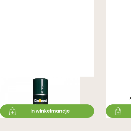
Metallic Spray
Premiu
€ 11,99
€ 16,99
In winkelmandje