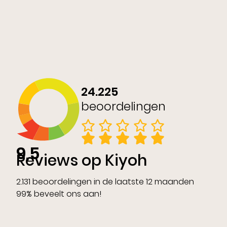
24.225
beoordelingen
9,5
Reviews op Kiyoh
2.131 beoordelingen in de laatste 12 maanden
99% beveelt ons aan!