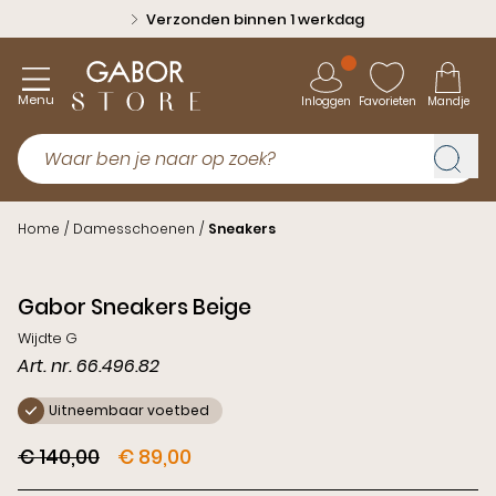
Verzonden binnen 1 werkdag
Menu
Inloggen
Favorieten
Mandje
Home
/
Damesschoenen
/
Sneakers
Outlet
Gabor Sneakers Beige
Wijdte G
Art. nr. 66.496.82
Uitneembaar voetbed
€ 140,00
€ 89,00