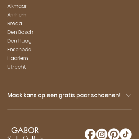
Duurzaamheid bij Gabor
Alkmaar
Arnhem
Breda
Den Bosch
Den Haag
Enschede
Haarlem
Utrecht
Maak kans op een gratis paar schoenen!
Blijf op de hoogte van onze sale-aankondigingen,
nieuwe producten en laatste nieuwtjes omtrent
GaborStore. Schrijf je in voor de nieuwsbrief en
maak kans op een gratis paar Gabor schoenen!