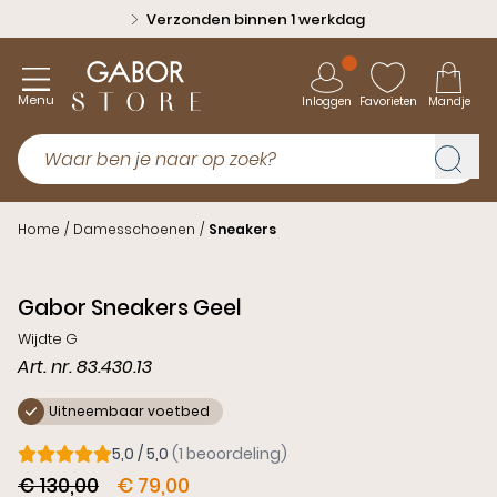
Verzonden binnen 1 werkdag
Menu
Inloggen
Favorieten
Mandje
Home
/
Damesschoenen
/
Sneakers
Outlet
Gabor Sneakers Geel
Wijdte G
Art. nr. 83.430.13
Uitneembaar voetbed
5,0 / 5,0
(1 beoordeling)
€ 130,00
€ 79,00