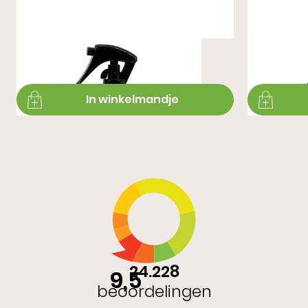
Active Perfume
Premium Ca
€ 16,99
€ 16,99
In winkelmandje
24.228
9,5
beoordelingen