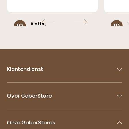
Aletta ,
10
10
Houten
Schoenen waren er super snel!
Zeer co
Klantendienst
Contact
Veelgestelde vragen
Over GaborStore
Bestellen & Bezorgen
Retourneren
Over Gabor
Mijn account
Gabor Maattabel
Garantie & Klachten
Onze GaborStores
Onderhoudstips