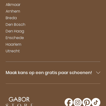
Duurzaamheid bij Gabor
Alkmaar
Arnhem
Breda
Den Bosch
Den Haag
Enschede
Haarlem
Utrecht
Maak kans op een gratis paar schoenen!
Blijf op de hoogte van onze sale-aankondigingen,
nieuwe producten en laatste nieuwtjes omtrent
GaborStore. Schrijf je in voor de nieuwsbrief en
maak kans op een gratis paar Gabor schoenen!