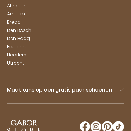
Duurzaamheid bij Gabor
Alkmaar
Arnhem
Breda
Den Bosch
Den Haag
Enschede
Haarlem
Utrecht
Maak kans op een gratis paar schoenen!
Blijf op de hoogte van onze sale-aankondigingen,
nieuwe producten en laatste nieuwtjes omtrent
GaborStore. Schrijf je in voor de nieuwsbrief en
maak kans op een gratis paar Gabor schoenen!