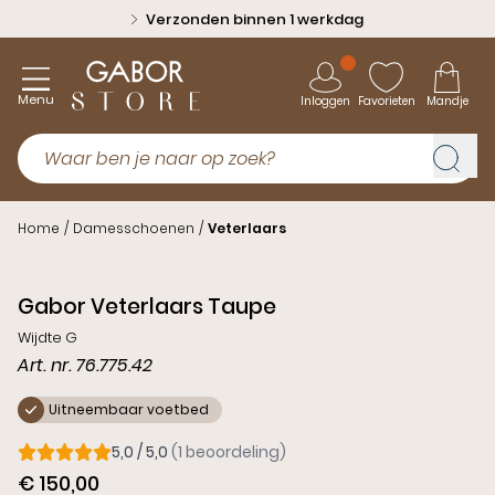
Verzonden binnen 1 werkdag
Menu
Inloggen
Favorieten
Mandje
Home
/
Damesschoenen
/
Veterlaars
Gabor Veterlaars Taupe
Wijdte G
Art. nr. 76.775.42
Uitneembaar voetbed
5,0 / 5,0
(1 beoordeling)
€ 150,00