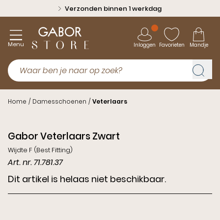
Verzonden binnen 1 werkdag
Menu
Inloggen
Favorieten
Mandje
Home
/
Damesschoenen
/
Veterlaars
Gabor Veterlaars Zwart
Wijdte F (Best Fitting)
Art. nr. 71.781.37
Dit artikel is helaas niet beschikbaar.