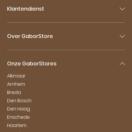
Dus best
Klantendienst
in huis,
kwaliteit 
Contact
Veelgestelde vragen
Over GaborStore
Bestellen & Bezorgen
Retourneren
Over Gabor
Mijn account
Gabor Maattabel
Garantie & Klachten
Onze GaborStores
Onderhoudstips
Duurzaamheid bij Gabor
Alkmaar
Arnhem
Breda
Den Bosch
Den Haag
Enschede
Haarlem