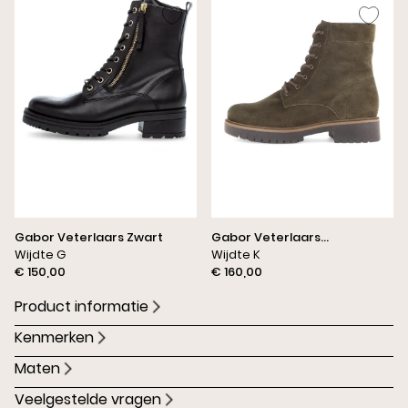
Gabor Veterlaars Zwart
Gabor Veterlaars
Wijdte G
Flessengroen
Wijdte K
€ 150,00
€ 160,00
Product informatie
Kenmerken
Maten
Veelgestelde vragen