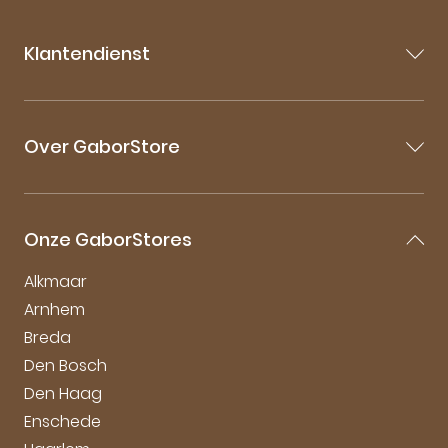
augustus bezorging.
Klantendienst
Contact
Veelgestelde vragen
Over GaborStore
Bestellen & Bezorgen
Retourneren
Over Gabor
Mijn account
Gabor Maattabel
Garantie & Klachten
Onze GaborStores
Onderhoudstips
Duurzaamheid bij Gabor
Alkmaar
Arnhem
Breda
Den Bosch
Den Haag
Enschede