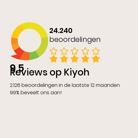
24.240
beoordelingen
9,5
Reviews op Kiyoh
2.126 beoordelingen in de laatste 12 maanden
99% beveelt ons aan!