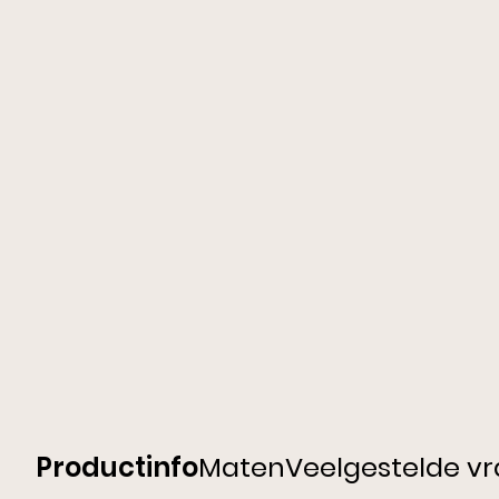
Productinfo
Maten
Veelgestelde v