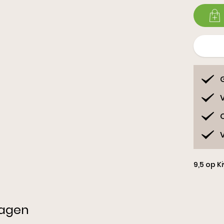
Sl
G
V
9,5 op K
ragen