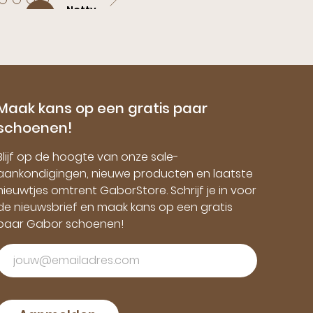
Netty ,
10
Venray
Ruim assortiment, goede pasvormen,
goede prijs/kwaliteitsverhoudingen
Maak kans op een gratis paar
schoenen!
Blijf op de hoogte van onze sale-
aankondigingen, nieuwe producten en laatste
nieuwtjes omtrent GaborStore. Schrijf je in voor
de nieuwsbrief en maak kans op een gratis
paar Gabor schoenen!