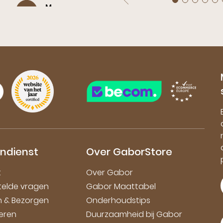
M,
10
Zoetermeer
ik kan met nieuwe ballerina's zonder
probleem gelijk kilometers wandelen
endienst
Over GaborStore
t
Over Gabor
telde vragen
Gabor Maattabel
en & Bezorgen
Onderhoudstips
eren
Duurzaamheid bij Gabor