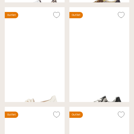
Outlet
Outlet
Gabor Instappers Beige
Gabor Sneakers Taupe
Wijdte F (Best Fitting)
Wijdte G
€ 89,00
€ 89,00
€ 130,00
€ 140,00
Outlet
Outlet