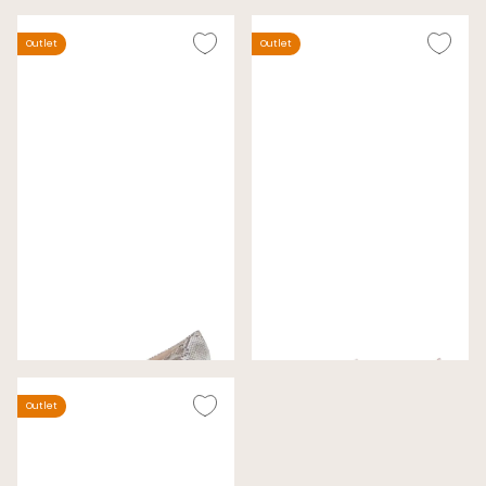
Outlet
Outlet
Gabor Pumps Beige
Gabor Instappers Roze
Wijdte G
Wijdte F
€ 79,00
€ 89,00
€ 120,00
€ 140,00
Outlet