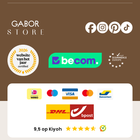
Blijf op de hoogte van onze sale-aankondigingen,
nieuwe producten en laatste nieuwtjes omtrent
GaborStore. Schrijf je in voor de nieuwsbrief en
maak kans op een gratis paar Gabor schoenen!
Aanmelden
9,5 op Kiyoh