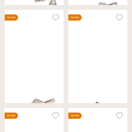
€ 99,00
€ 79,00
€ 140,00
€ 120,00
Outlet
Outlet
Gabor Sandalen Beige
Gabor Slippers Donkerbruin
Wijdte H
Wijdte F (Best Fitting)
€ 79,00
€ 89,00
€ 130,00
€ 99,99
Outlet
Outlet