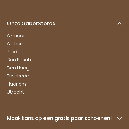
Retourneren
Over Gabor
Mijn account
Gabor Maattabel
Garantie & Klachten
Onze GaborStores
Onderhoudstips
Duurzaamheid bij Gabor
Alkmaar
Arnhem
Breda
Den Bosch
Den Haag
Enschede
Haarlem
Utrecht
Maak kans op een gratis paar schoenen!